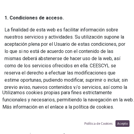
1. Condiciones de acceso.
La finalidad de esta web es facilitar información sobre
nuestros servicios y actividades. Su utilización supone la
aceptación plena por el Usuario de estas condiciones, por
lo que si no está de acuerdo con el contenido de las
mismas deberá abstenerse de hacer uso de la web, así
como de los servicios ofrecidos en ella. CEESCYL se
reserva el derecho a efectuar las modificaciones que
estime oportunas, pudiendo modificar, suprimir o incluir, sin
previo aviso, nuevos contenidos y/o servicios, así como la
Utilizamos cookies propias para fines estrictamente
forma en que éstos aparezcan presentados y localizados y
funcionales y necesarios, permitiendo la navegación en la web.
las condiciones de uso de la web.
Más información en el enlace a la política de cookies.
El Usuario acepta que el acceso y uso de la web y de los
contenidos incluidos en la misma tiene lugar libre y
Política de Cookies
Acepto
conscientemente, bajo su exclusiva responsabilidad, y en